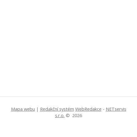
Mapa webu
|
Redakční systém
WebRedakce
-
NETservis
s.r.o.
© 2026