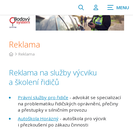
Zobrazit
Přihlášení/Regi
vyhledávání
Reklama
Reklama
Reklama na služby výcviku
a školení řidičů
Právní služby pro řidiče
- advokát se specializací
na problematiku řidičských oprávnění, přečiny
a přestupky v silničním provozu
Autoškola Horázný
- autoškola pro výcvik
i přezkoušení po zákazu činnosti